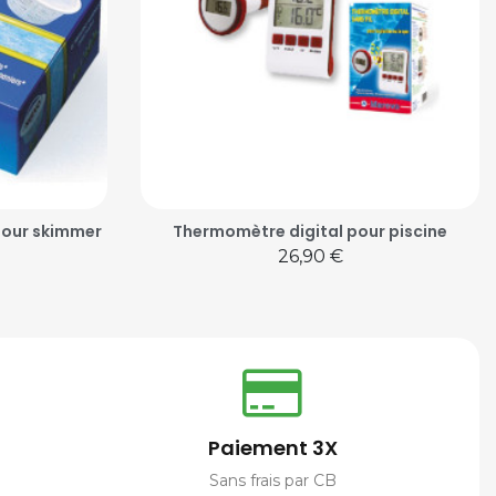
 pour skimmer
Thermomètre digital pour piscine
Prix
26,90 €
Paiement 3X
Sans frais par CB