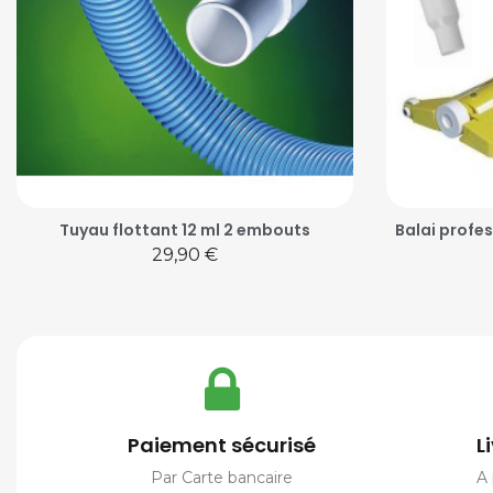
Tuyau flottant 12 ml 2 embouts
Balai profes
Prix
29,90 €
Paiement sécurisé
L
Par Carte bancaire
A 