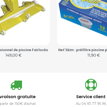
sionnel de piscine Fairlocks
Net'Skim : préfiltre piscine
Prix
Prix
149,00 €
11,90 €
ivraison gratuite
Service client
partir de 150€ d'achat
Au 04 93 77 95 96