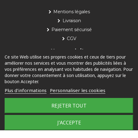
Mentions légales
Livraison
Paiement sécurisé
CGV
Nos produits
Ce site Web utilise ses propres cookies et ceux de tiers pour
améliorer nos services et vous montrer des publicités liées à
Piscine
vos préférences en analysant vos habitudes de navigation. Pour
Jardin
donner votre consentement à son utilisation, appuyez sur le
bouton Accepter.
Loisirs
Plus d'informations
Personnaliser les cookies
Outdoor
REJETER TOUT
© 2025 Tous droits réservés
Plan du site
J'ACCEPTE