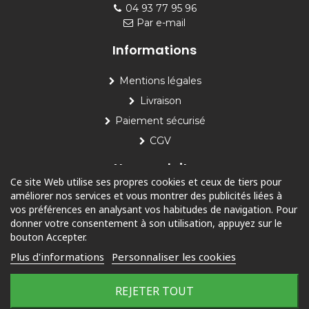
04 93 77 95 96
Par e-mail
Informations
Mentions légales
Livraison
Paiement sécurisé
CGV
Nos produits
Ce site Web utilise ses propres cookies et ceux de tiers pour
améliorer nos services et vous montrer des publicités liées à
Piscine
vos préférences en analysant vos habitudes de navigation. Pour
Jardin
donner votre consentement à son utilisation, appuyez sur le
bouton Accepter.
Loisirs
Plus d'informations
Personnaliser les cookies
Outdoor
REJETER TOUT
© 2025 Tous droits réservés