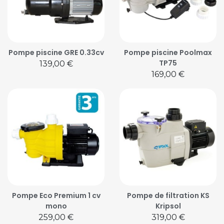
Pompe piscine GRE 0.33cv
Pompe piscine Poolmax
TP75
Prix
139,00 €
Prix
169,00 €
Pompe Eco Premium 1 cv
Pompe de filtration KS
mono
Kripsol
Prix
Prix
259,00 €
319,00 €