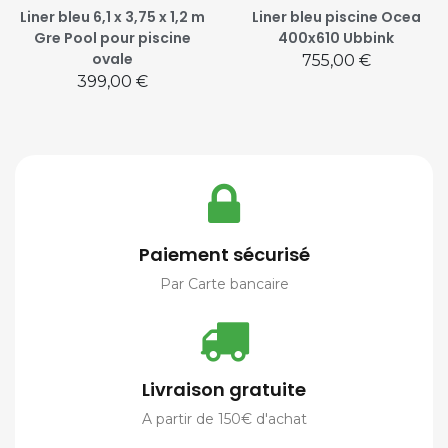
Liner bleu 6,1 x 3,75 x 1,2 m
Liner bleu piscine Ocea
Gre Pool pour piscine
400x610 Ubbink
ovale
Prix
755,00 €
Prix
399,00 €
Paiement sécurisé
Par Carte bancaire
Livraison gratuite
A partir de 150€ d'achat