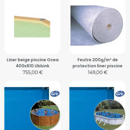
Liner beige piscine Ocea
Feutre 200g/m² de
400x610 Ubbink
protection liner piscine
Prix
Prix
755,00 €
149,00 €