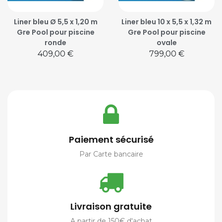
Liner bleu Ø 5,5 x 1,20 m
Liner bleu 10 x 5,5 x 1,32 m
Gre Pool pour piscine
Gre Pool pour piscine
ronde
ovale
Prix
Prix
409,00 €
799,00 €
Paiement sécurisé
Par Carte bancaire
Livraison gratuite
A partir de 150€ d'achat