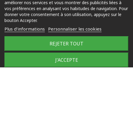
améliorer nos services et vous montrer des publicités liées à
Piscine
vos préférences en analysant vos habitudes de navigation. Pour
Jardin
donner votre consentement à son utilisation, appuyez sur le
bouton Accepter.
Loisirs
Plus d'informations
Personnaliser les cookies
Outdoor
REJETER TOUT
© 2025 Tous droits réservés
Plan du site
J'ACCEPTE