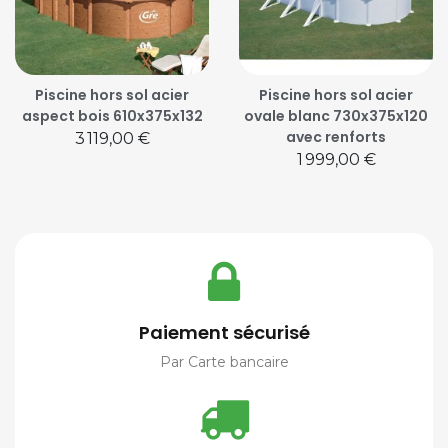
Piscine hors sol acier
Piscine hors sol acier
aspect bois 610x375x132
ovale blanc 730x375x120
avec renforts
Prix
3 119,00 €
Prix
1 999,00 €
Paiement sécurisé
Par Carte bancaire