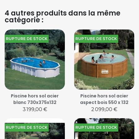
4 autres produits dans la même
catégorie :
RUPTURE DE STOCK
RUPTURE DE STOCK
Piscine hors sol acier
Piscine hors sol acier
blanc 730x375x132
aspect bois 550 x 132
Prix
Prix
3 199,00 €
2 099,00 €
RUPTURE DE STOCK
RUPTURE DE STOCK