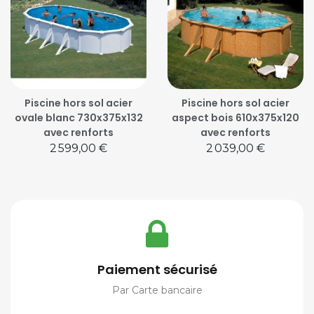
Piscine hors sol acier
Piscine hors sol acier
ovale blanc 730x375x132
aspect bois 610x375x120
avec renforts
avec renforts
Prix
Prix
2 599,00 €
2 039,00 €
Paiement sécurisé
Par Carte bancaire