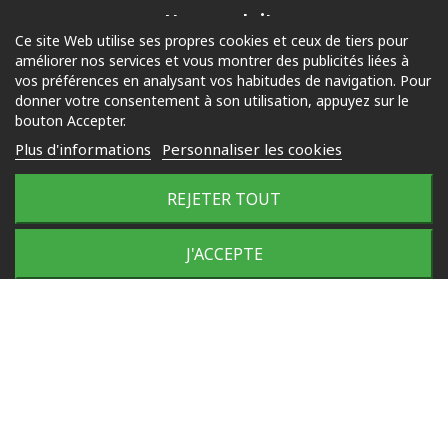
Nos produits
Ce site Web utilise ses propres cookies et ceux de tiers pour
améliorer nos services et vous montrer des publicités liées à
Piscine
vos préférences en analysant vos habitudes de navigation. Pour
Jardin
donner votre consentement à son utilisation, appuyez sur le
bouton Accepter.
Loisirs
Plus d'informations
Personnaliser les cookies
Outdoor
REJETER TOUT
© 2025 Tous droits réservés
J'ACCEPTE
Plan du site