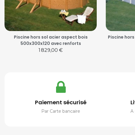
Piscine hors sol acier aspect bois
Piscine hors
500x300x120 avec renforts
Prix
1 829,00 €
Paiement sécurisé
L
Par Carte bancaire
A 