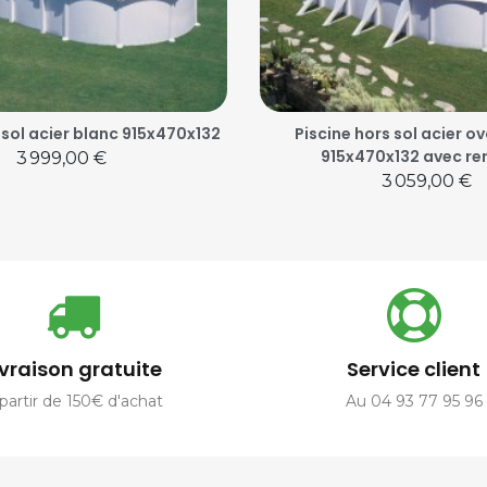
 sol acier blanc 915x470x132
Piscine hors sol acier o
915x470x132 avec re
Prix
3 999,00 €
Prix
3 059,00 €
ivraison gratuite
Service client
partir de 150€ d'achat
Au 04 93 77 95 96