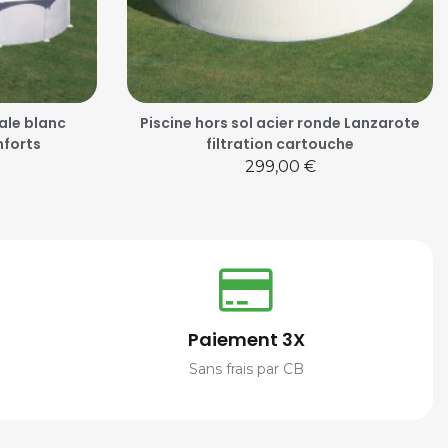
vale blanc
Piscine hors sol acier ronde Lanzarote
nforts
filtration cartouche
Prix
299,00 €
Paiement 3X
Sans frais par CB