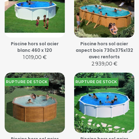
Piscine hors sol acier
Piscine hors sol acier
blanc 460 x 120
aspect bois 730x375x132
avec renforts
Prix
1 019,00 €
Prix
2 939,00 €
RUPTURE DE STOCK
RUPTURE DE STOCK