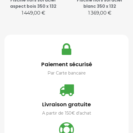
Piscine hors sol acier
Piscine hors sol acier
aspect bois 350 x 132
blanc 350 x 132
Prix
Prix
1 449,00 €
1 369,00 €
Paiement sécurisé
Par Carte bancaire
Livraison gratuite
A partir de 150€ d'achat