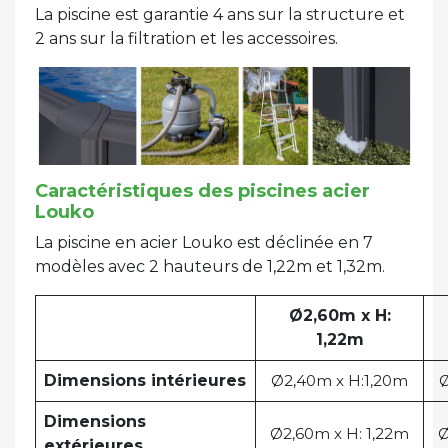
La piscine est garantie 4 ans sur la structure et
2 ans sur la filtration et les accessoires.
Caractéristiques des piscines acier
Louko
La piscine en acier Louko est déclinée en 7
modèles avec 2 hauteurs de 1,22m et 1,32m.
Ø2,60m x H:
1,22m
Dimensions intérieures
Ø2,40m x H:1,20m
Ø
Dimensions
Ø2,60m x H: 1,22m
Ø
extérieures