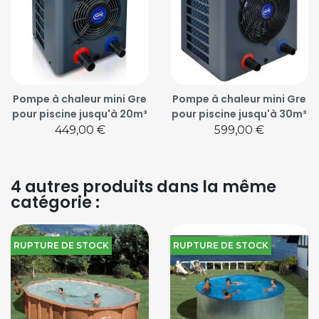
Pompe à chaleur mini Gre
Pompe à chaleur mini Gre
pour piscine jusqu'à 20m³
pour piscine jusqu'à 30m³
Prix
Prix
449,00 €
599,00 €
4 autres produits dans la même
catégorie :
RUPTURE DE STOCK
RUPTURE DE STOCK