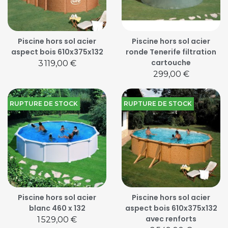
Piscine hors sol acier
Piscine hors sol acier
aspect bois 610x375x132
ronde Tenerife filtration
cartouche
Prix
3 119,00 €
Prix
299,00 €
RUPTURE DE STOCK
RUPTURE DE STOCK
Piscine hors sol acier
Piscine hors sol acier
blanc 460 x 132
aspect bois 610x375x132
avec renforts
Prix
1 529,00 €