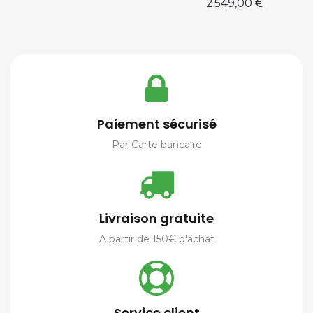
Prix
2 549,00 €
Paiement sécurisé
Par Carte bancaire
Livraison gratuite
A partir de 150€ d'achat
Service client