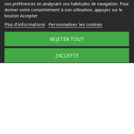
vos préférences en analysant vos habitudes de navigation. Pour
Jardin
donner votre consentement à son utilisation, appuyez sur le
bouton Accepter.
Loisirs
Plus d'informations
Personnaliser les cookies
Outdoor
REJETER TOUT
© 2025 Tous droits réservés
Plan du site
J'ACCEPTE