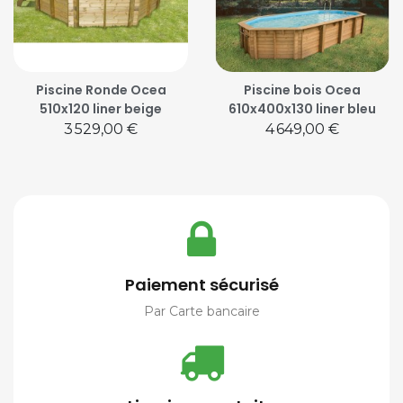
Piscine Ronde Ocea
Piscine bois Ocea
510x120 liner beige
610x400x130 liner bleu
Prix
Prix
3 529,00 €
4 649,00 €
Paiement sécurisé
Par Carte bancaire