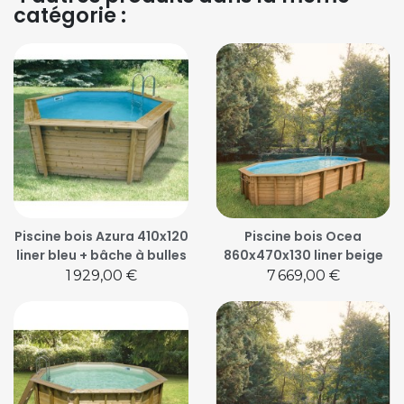
catégorie :
Piscine bois Azura 410x120
Piscine bois Ocea
liner bleu + bâche à bulles
860x470x130 liner beige
Prix
Prix
1 929,00 €
7 669,00 €