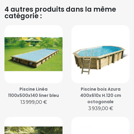
4 autres produits dans la même
catégorie :
Piscine Linéa
Piscine bois Azura
1100x500x140 liner bleu
400x610x H.120 cm
octogonale
Prix
13 999,00 €
Prix
3 939,00 €