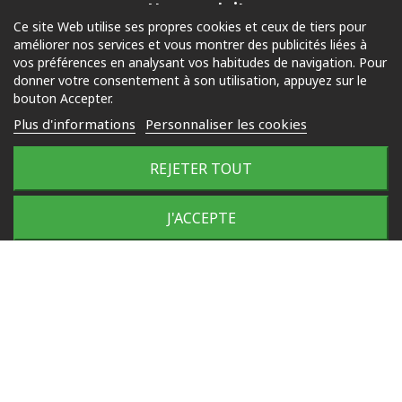
Nos produits
Ce site Web utilise ses propres cookies et ceux de tiers pour
améliorer nos services et vous montrer des publicités liées à
Piscine
vos préférences en analysant vos habitudes de navigation. Pour
Jardin
donner votre consentement à son utilisation, appuyez sur le
bouton Accepter.
Loisirs
Plus d'informations
Personnaliser les cookies
Outdoor
REJETER TOUT
© 2025 Tous droits réservés
Plan du site
J'ACCEPTE