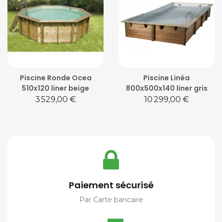
Piscine Ronde Ocea
Piscine Linéa
510x120 liner beige
800x500x140 liner gris
Prix
Prix
3 529,00 €
10 299,00 €
Paiement sécurisé
Par Carte bancaire