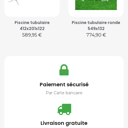
Piscine tubulaire
Piscine tubulaire ronde
412x201x122
549x132
Prix
Prix
589,95 €
774,90 €
Paiement sécurisé
Par Carte bancaire
Livraison gratuite