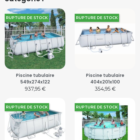
RUPTURE DE STOCK
RUPTURE DE STOCK
Piscine tubulaire
Piscine tubulaire
549x274x122
404x201x100
Prix
Prix
937,95 €
354,95 €
RUPTURE DE STOCK
RUPTURE DE STOCK