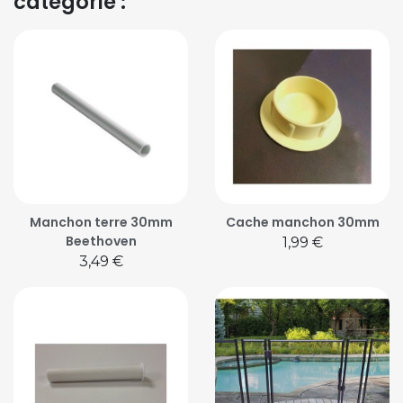
catégorie :
Manchon terre 30mm
Cache manchon 30mm
Beethoven
Prix
1,99 €
Prix
3,49 €