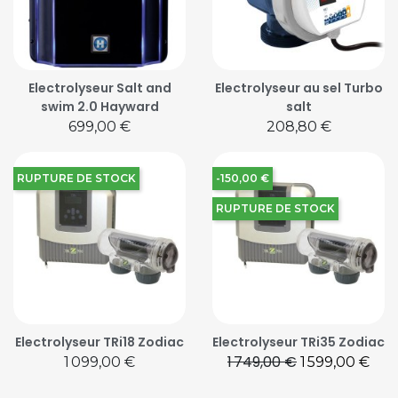
Electrolyseur Salt and
Electrolyseur au sel Turbo
swim 2.0 Hayward
salt
Prix
Prix
699,00 €
208,80 €
RUPTURE DE STOCK
-150,00 €
RUPTURE DE STOCK
Electrolyseur TRi18 Zodiac
Electrolyseur TRi35 Zodiac
1 749,00 €
Prix
Prix de base
Prix
1 099,00 €
1 599,00 €