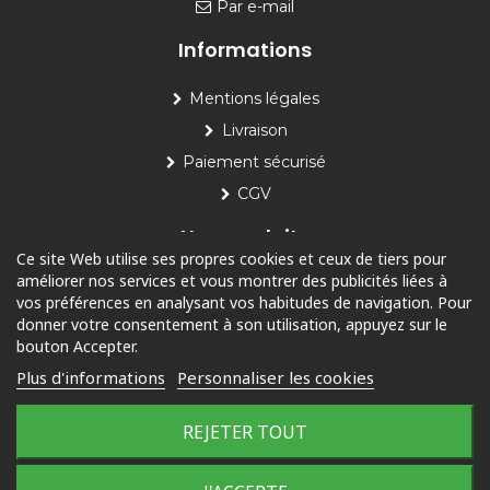
Par e-mail
Informations
Mentions légales
Livraison
Paiement sécurisé
CGV
Nos produits
Ce site Web utilise ses propres cookies et ceux de tiers pour
améliorer nos services et vous montrer des publicités liées à
Piscine
vos préférences en analysant vos habitudes de navigation. Pour
Jardin
donner votre consentement à son utilisation, appuyez sur le
bouton Accepter.
Loisirs
Plus d'informations
Personnaliser les cookies
Outdoor
REJETER TOUT
© 2025 Tous droits réservés
Plan du site