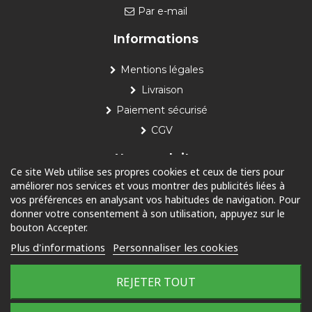
Par e-mail
Informations
Mentions légales
Livraison
Paiement sécurisé
CGV
Nos produits
Ce site Web utilise ses propres cookies et ceux de tiers pour
améliorer nos services et vous montrer des publicités liées à
Piscine
vos préférences en analysant vos habitudes de navigation. Pour
Jardin
donner votre consentement à son utilisation, appuyez sur le
bouton Accepter.
Loisirs
Plus d'informations
Personnaliser les cookies
Outdoor
REJETER TOUT
© 2025 Tous droits réservés