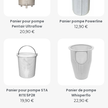
Panier pour pompe
Panier pompe Powerline
Pentair Ultraflow
Prix
12,90 €
Prix
20,90 €
Panier pour pompe STA
Panier de pompe
RITE 5P2R
Whisperflo
Prix
Prix
19,90 €
22,90 €