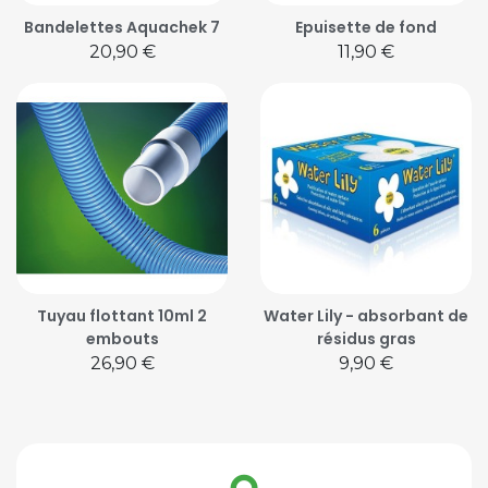
Bandelettes Aquachek 7
Epuisette de fond
Prix
Prix
20,90 €
11,90 €
Tuyau flottant 10ml 2
Water Lily - absorbant de
embouts
résidus gras
Prix
Prix
26,90 €
9,90 €