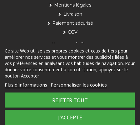
Mentions légales
Livraison
Paiement sécurisé
CGV
Nos produits
Ce site Web utilise ses propres cookies et ceux de tiers pour
améliorer nos services et vous montrer des publicités liées à
Piscine
vos préférences en analysant vos habitudes de navigation. Pour
Jardin
donner votre consentement à son utilisation, appuyez sur le
bouton Accepter.
Loisirs
Plus d'informations
Personnaliser les cookies
Outdoor
REJETER TOUT
© 2025 Tous droits réservés
J'ACCEPTE
Plan du site