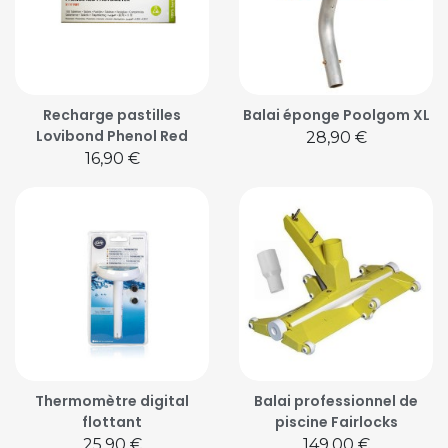
Recharge pastilles
Balai éponge Poolgom XL
Lovibond Phenol Red
Prix
28,90 €
Prix
16,90 €
Thermomètre digital
Balai professionnel de
flottant
piscine Fairlocks
Prix
Prix
25,90 €
149,00 €