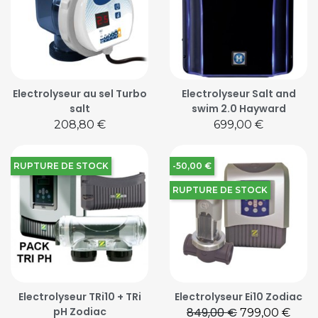
Electrolyseur au sel Turbo
Electrolyseur Salt and
salt
swim 2.0 Hayward
Prix
Prix
208,80 €
699,00 €
RUPTURE DE STOCK
-50,00 €
RUPTURE DE STOCK
Electrolyseur TRi10 + TRi
Electrolyseur Ei10 Zodiac
pH Zodiac
849,00 €
Prix de base
Prix
799,00 €