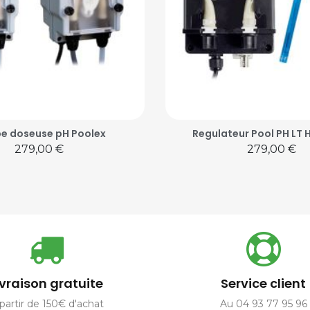
e doseuse pH Poolex
Regulateur Pool PH LT
Prix
Prix
279,00 €
279,00 €
ivraison gratuite
Service client
partir de 150€ d'achat
Au 04 93 77 95 96