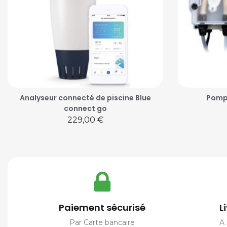
Analyseur connecté de piscine Blue
Pomp
connect go
Prix
229,00 €
Paiement sécurisé
L
Par Carte bancaire
A 