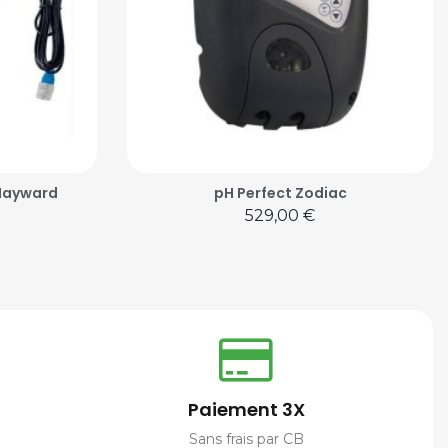
 Hayward
pH Perfect Zodiac
Prix
529,00 €
Paiement 3X
Sans frais par CB