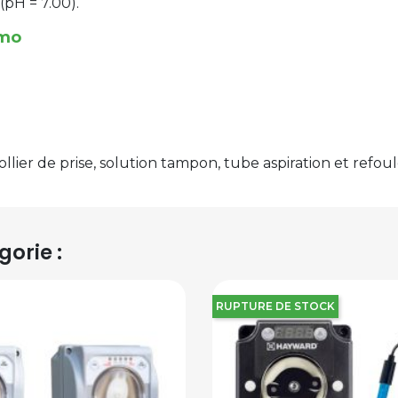
(pH = 7.00).
imo
lier de prise, solution tampon, tube aspiration et refoul
orie :
RUPTURE DE STOCK