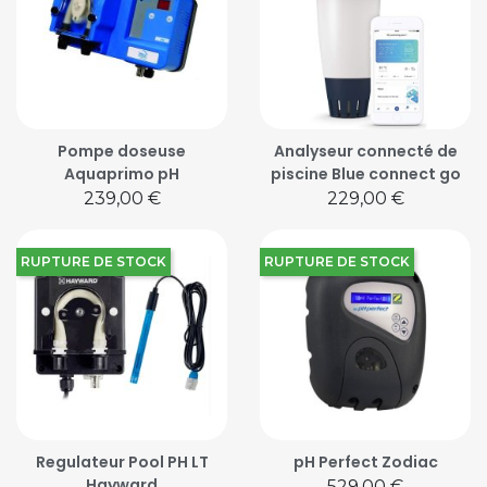
Pompe doseuse
Analyseur connecté de
Aquaprimo pH
piscine Blue connect go
Prix
Prix
239,00 €
229,00 €
RUPTURE DE STOCK
RUPTURE DE STOCK
Regulateur Pool PH LT
pH Perfect Zodiac
Hayward
Prix
529,00 €