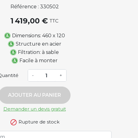
Référence : 330502
1 419,00 €
TTC
Dimensions: 460 x 120
Structure en acier
Filtration: à sable
Facile à monter
Quantité
-
+
AJOUTER AU PANIER
Demander un devis gratuit

Rupture de stock