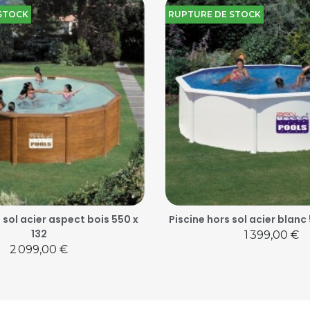
STOCK
RUPTURE DE STOCK
 sol acier aspect bois 550 x
Piscine hors sol acier blanc
132
Prix
1 399,00 €
Prix
2 099,00 €