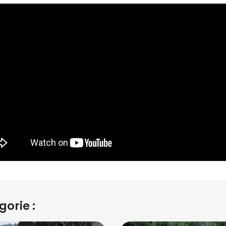
orie :