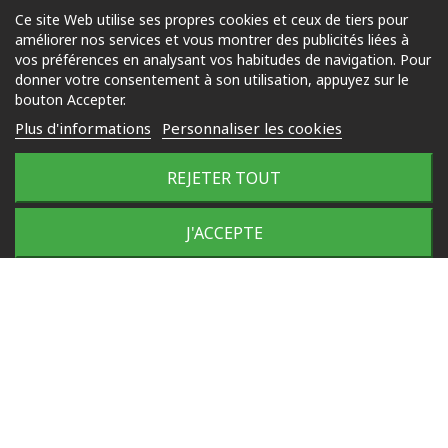
Ce site Web utilise ses propres cookies et ceux de tiers pour
améliorer nos services et vous montrer des publicités liées à
Piscine
vos préférences en analysant vos habitudes de navigation. Pour
Jardin
donner votre consentement à son utilisation, appuyez sur le
bouton Accepter.
Loisirs
Plus d'informations
Personnaliser les cookies
Outdoor
REJETER TOUT
© 2025 Tous droits réservés
Plan du site
J'ACCEPTE