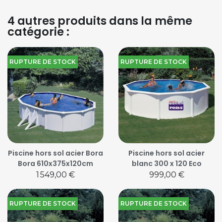
4 autres produits dans la même
catégorie :
RUPTURE DE STOCK
RUPTURE DE STOCK
Piscine hors sol acier Bora
Piscine hors sol acier
Bora 610x375x120cm
blanc 300 x 120 Eco
Prix
Prix
1 549,00 €
999,00 €
RUPTURE DE STOCK
RUPTURE DE STOCK